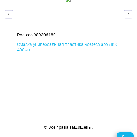
Rosteco 989306180
Ros
БмД
Смазка универсальная пластика Rosteco аэр ДиК
Сма
400мл
40
© Все права защищены.