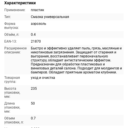
Характеристики
Применение:
пластик
Тип:
Смазка универсальная
Форма
аэрозоль
выпуска:
Объём, л:
0.4
EAN-13:
21870
Расширенное
Быстро и эффективно удаляет пыль, грязь, масляные и
описание:
никотиновые загрязнения. Защищает от старения и
выгорания, восстанавливает первоначальную
структуру, обладает антистатическим эффектом.
Предназначен для обработки пластиковых и
виниловых деталей салона. Подходит для молдингов и
бамперов. Обладает приятным ароматом клубники.
Товарная
уход и очистка
группа:
Высота
235
упаковки,
мм:
Длина
50
упаковки,
мм:
Объем
0.7
упаковки, л: