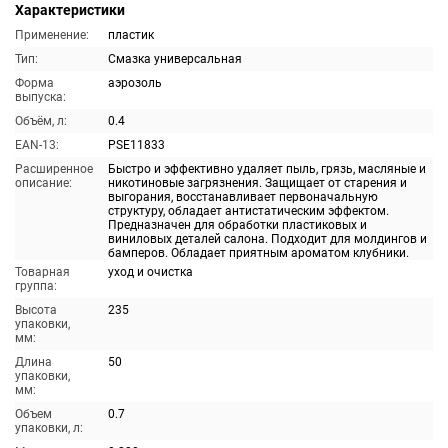
Характеристики
Применение:
пластик
Тип:
Смазка универсальная
Форма
аэрозоль
выпуска:
Объём, л:
0.4
EAN-13:
PSE11833
Расширенное
Быстро и эффективно удаляет пыль, грязь, масляные и
описание:
никотиновые загрязнения. Защищает от старения и
выгорания, восстанавливает первоначальную
структуру, обладает антистатическим эффектом.
Предназначен для обработки пластиковых и
виниловых деталей салона. Подходит для молдингов и
бамперов. Обладает приятным ароматом клубники.
Товарная
уход и очистка
группа:
Высота
235
упаковки,
мм:
Длина
50
упаковки,
мм:
Объем
0.7
упаковки, л: