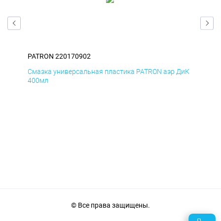
PATRON 220170902
PAT
БмД
Смазка универсальная пластика PATRON аэр ДиК
Сма
400мл
40
© Все права защищены.