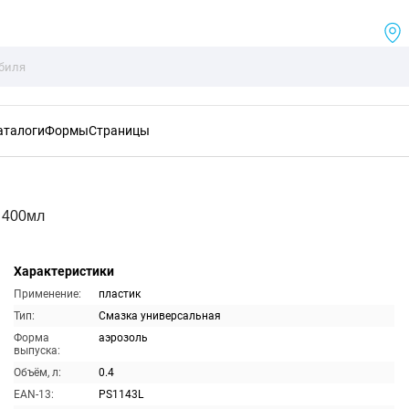
аталоги
Формы
Страницы
 400мл
Характеристики
Применение:
пластик
Тип:
Смазка универсальная
Форма
аэрозоль
выпуска:
Объём, л:
0.4
EAN-13:
PS1143L