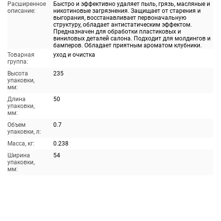
Расширенное
Быстро и эффективно удаляет пыль, грязь, масляные и
описание:
никотиновые загрязнения. Защищает от старения и
выгорания, восстанавливает первоначальную
структуру, обладает антистатическим эффектом.
Предназначен для обработки пластиковых и
виниловых деталей салона. Подходит для молдингов и
бамперов. Обладает приятным ароматом клубники.
Товарная
уход и очистка
группа:
Высота
235
упаковки,
мм:
Длина
50
упаковки,
мм:
Объем
0.7
упаковки, л:
Масса, кг:
0.238
Ширина
54
упаковки,
мм: