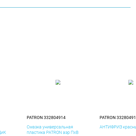
PATRON 332804914
PATRON 33280491
я
Смазка универсальная
АНТИФРИЗ красны
ДиК
пластика PATRON аэр ПхВ