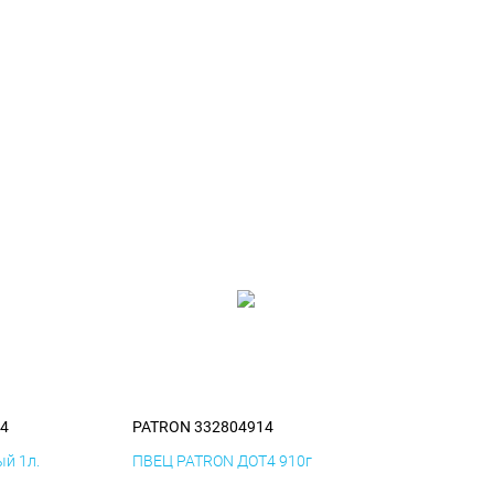
4
PATRON 332804914
й 1л.
ПВЕЦ PATRON ДОТ4 910г