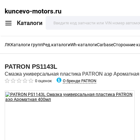
kuncevo-motors.ru
Каталоги
ЛК
Каталоги групп
Ред.каталоги
Wh-каталоги
Carbase
Сторонние к
PATRON
PS1143L
Смазка универсальная пластика PATRON аэр Ароматная
О бренде PATRON
0 оценок