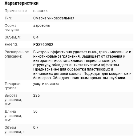
Характеристики
Применение:
пластик
Тип:
Смазка универсальная
Форма
аэрозоль
выпуска:
Объём, л:
0.4
EAN-13:
PGS760982
Расширенное
Быстро и эффективно удаляет пыль, грязь, масляные и
описание:
никотиновые загрязнения. Защищает от старения и
выгорания, восстанавливает первоначальную
структуру, обладает антистатическим эффектом.
Предназначен для обработки пластиковых и
виниловых деталей салона. Подходит для молдингов и
бамперов. Обладает приятным ароматом клубники.
Товарная
уход и очистка
группа:
Высота
235
упаковки,
мм:
Длина
50
упаковки,
мм:
Объем
0.7
упаковки, л: