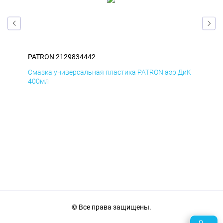
PATRON 2129834442
PAT
БмД
Смазка универсальная пластика PATRON аэр ДиК
Сма
400мл
40
© Все права защищены.