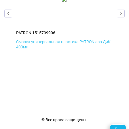
PATRON 1515799906
PAT
БмД
Смазка универсальная пластика PATRON аэр ДиК
Сма
400мл
40
© Все права защищены.