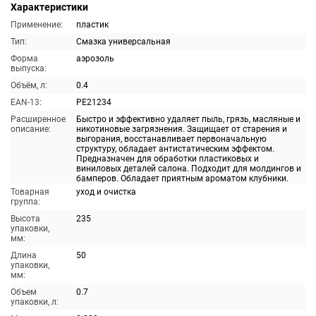
Характеристики
Применение:
пластик
Тип:
Смазка универсальная
Форма
аэрозоль
выпуска:
Объём, л:
0.4
EAN-13:
PE21234
Расширенное
Быстро и эффективно удаляет пыль, грязь, масляные и
описание:
никотиновые загрязнения. Защищает от старения и
выгорания, восстанавливает первоначальную
структуру, обладает антистатическим эффектом.
Предназначен для обработки пластиковых и
виниловых деталей салона. Подходит для молдингов и
бамперов. Обладает приятным ароматом клубники.
Товарная
уход и очистка
группа:
Высота
235
упаковки,
мм:
Длина
50
упаковки,
мм:
Объем
0.7
упаковки, л: