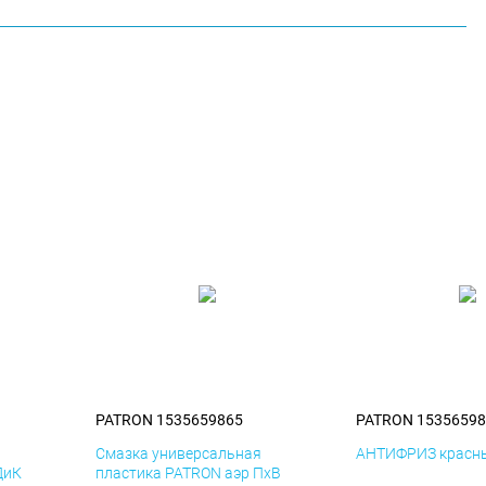
PATRON 1535659865
PATRON 15356598
я
Смазка универсальная
АНТИФРИЗ красны
ДиК
пластика PATRON аэр ПхВ