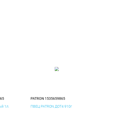
65
PATRON 1535659865
й 1л.
ПВЕЦ PATRON ДОТ4 910г