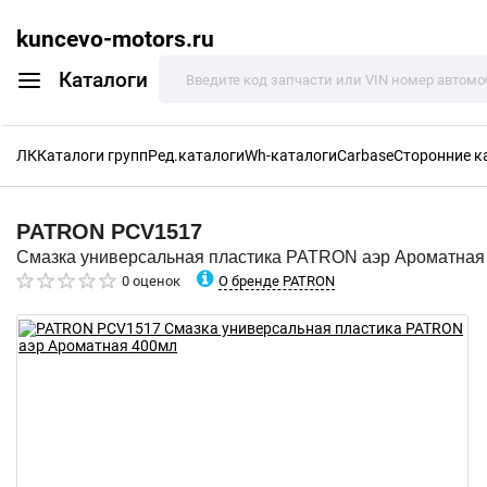
kuncevo-motors.ru
Каталоги
ЛК
Каталоги групп
Ред.каталоги
Wh-каталоги
Carbase
Сторонние к
PATRON
PCV1517
Смазка универсальная пластика PATRON аэр Ароматная
О бренде PATRON
0 оценок