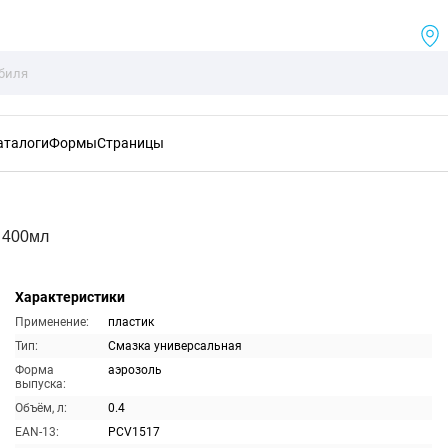
аталоги
Формы
Страницы
 400мл
Характеристики
Применение:
пластик
Тип:
Смазка универсальная
Форма
аэрозоль
выпуска:
Объём, л:
0.4
EAN-13:
PCV1517