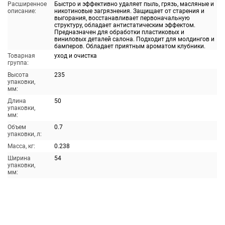
Расширенное
Быстро и эффективно удаляет пыль, грязь, масляные и
описание:
никотиновые загрязнения. Защищает от старения и
выгорания, восстанавливает первоначальную
структуру, обладает антистатическим эффектом.
Предназначен для обработки пластиковых и
виниловых деталей салона. Подходит для молдингов и
бамперов. Обладает приятным ароматом клубники.
Товарная
уход и очистка
группа:
Высота
235
упаковки,
мм:
Длина
50
упаковки,
мм:
Объем
0.7
упаковки, л:
Масса, кг:
0.238
Ширина
54
упаковки,
мм: