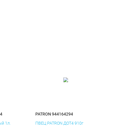
4
PATRON 944164294
й 1л.
ПВЕЦ PATRON ДОТ4 910г