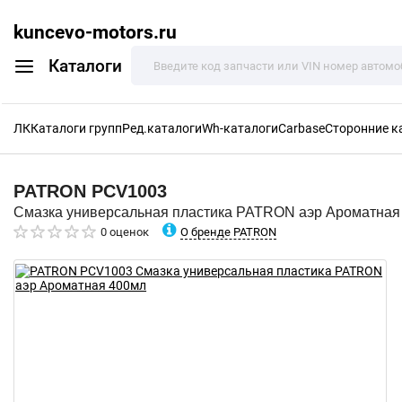
kuncevo-motors.ru
Каталоги
ЛК
Каталоги групп
Ред.каталоги
Wh-каталоги
Carbase
Сторонние к
PATRON
PCV1003
Смазка универсальная пластика PATRON аэр Ароматная
О бренде PATRON
0 оценок