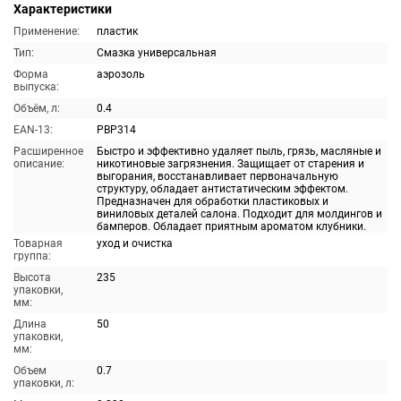
Характеристики
Применение:
пластик
Тип:
Смазка универсальная
Форма
аэрозоль
выпуска:
Объём, л:
0.4
EAN-13:
PBP314
Расширенное
Быстро и эффективно удаляет пыль, грязь, масляные и
описание:
никотиновые загрязнения. Защищает от старения и
выгорания, восстанавливает первоначальную
структуру, обладает антистатическим эффектом.
Предназначен для обработки пластиковых и
виниловых деталей салона. Подходит для молдингов и
бамперов. Обладает приятным ароматом клубники.
Товарная
уход и очистка
группа:
Высота
235
упаковки,
мм:
Длина
50
упаковки,
мм:
Объем
0.7
упаковки, л: