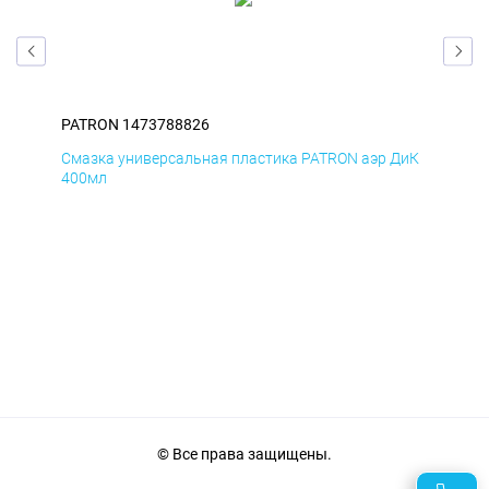
PATRON 1473788826
PAT
БмД
Смазка универсальная пластика PATRON аэр ДиК
Сма
400мл
40
© Все права защищены.