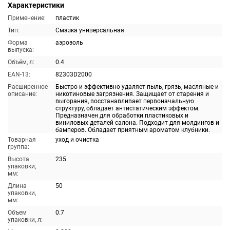
Характеристики
Применение:
пластик
Тип:
Смазка универсальная
Форма
аэрозоль
выпуска:
Объём, л:
0.4
EAN-13:
82303D2000
Расширенное
Быстро и эффективно удаляет пыль, грязь, масляные и
описание:
никотиновые загрязнения. Защищает от старения и
выгорания, восстанавливает первоначальную
структуру, обладает антистатическим эффектом.
Предназначен для обработки пластиковых и
виниловых деталей салона. Подходит для молдингов и
бамперов. Обладает приятным ароматом клубники.
Товарная
уход и очистка
группа:
Высота
235
упаковки,
мм:
Длина
50
упаковки,
мм:
Объем
0.7
упаковки, л: