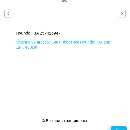
Hyundai-KIA 257426947
Hyu
эр
Смазка универсальная пластика Hyundai-KIA аэр
Сма
ДиК 400мл
ПхВ
© Все права защищены.