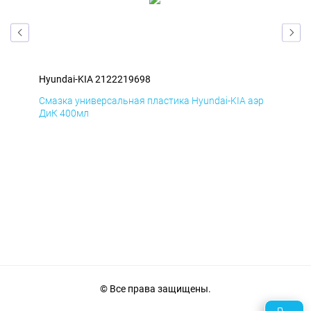
Hyundai-KIA 2122219698
Hyu
эр
Смазка универсальная пластика Hyundai-KIA аэр
Сма
ДиК 400мл
ПхВ
© Все права защищены.