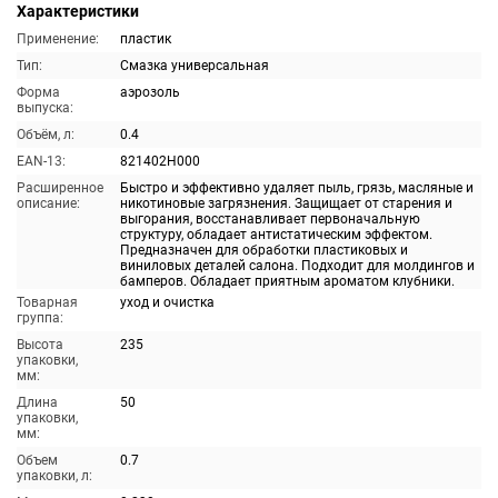
Характеристики
Применение:
пластик
Тип:
Смазка универсальная
Форма
аэрозоль
выпуска:
Объём, л:
0.4
EAN-13:
821402H000
Расширенное
Быстро и эффективно удаляет пыль, грязь, масляные и
описание:
никотиновые загрязнения. Защищает от старения и
выгорания, восстанавливает первоначальную
структуру, обладает антистатическим эффектом.
Предназначен для обработки пластиковых и
виниловых деталей салона. Подходит для молдингов и
бамперов. Обладает приятным ароматом клубники.
Товарная
уход и очистка
группа:
Высота
235
упаковки,
мм:
Длина
50
упаковки,
мм:
Объем
0.7
упаковки, л: