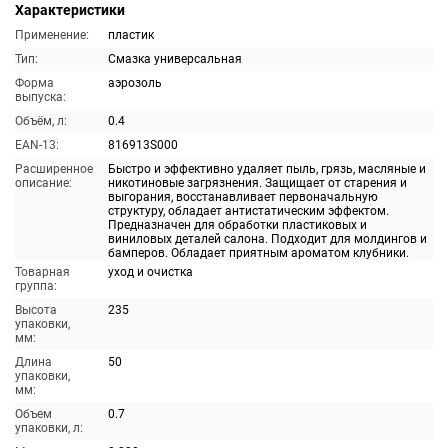
Характеристики
Применение:
пластик
Тип:
Смазка универсальная
Форма
аэрозоль
выпуска:
Объём, л:
0.4
EAN-13:
816913S000
Расширенное
Быстро и эффективно удаляет пыль, грязь, масляные и
описание:
никотиновые загрязнения. Защищает от старения и
выгорания, восстанавливает первоначальную
структуру, обладает антистатическим эффектом.
Предназначен для обработки пластиковых и
виниловых деталей салона. Подходит для молдингов и
бамперов. Обладает приятным ароматом клубники.
Товарная
уход и очистка
группа:
Высота
235
упаковки,
мм:
Длина
50
упаковки,
мм:
Объем
0.7
упаковки, л: