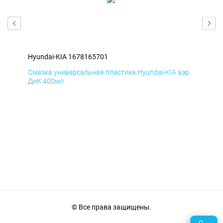
Hyundai-KIA 1678165701
Hyu
эр
Смазка универсальная пластика Hyundai-KIA аэр
Сма
ДиК 400мл
ПхВ
© Все права защищены.