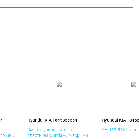
54
Hyundai-KIA 1845866654
Hyundai-KIA 1845
я
Смазка универсальная
АНТИФРИЗ красны
аэр ДиК
пластика Hyundai-KIA аэр ПхВ