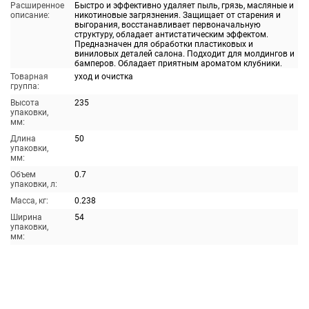
Расширенное
Быстро и эффективно удаляет пыль, грязь, масляные и
описание:
никотиновые загрязнения. Защищает от старения и
выгорания, восстанавливает первоначальную
структуру, обладает антистатическим эффектом.
Предназначен для обработки пластиковых и
виниловых деталей салона. Подходит для молдингов и
бамперов. Обладает приятным ароматом клубники.
Товарная
уход и очистка
группа:
Высота
235
упаковки,
мм:
Длина
50
упаковки,
мм:
Объем
0.7
упаковки, л:
Масса, кг:
0.238
Ширина
54
упаковки,
мм: