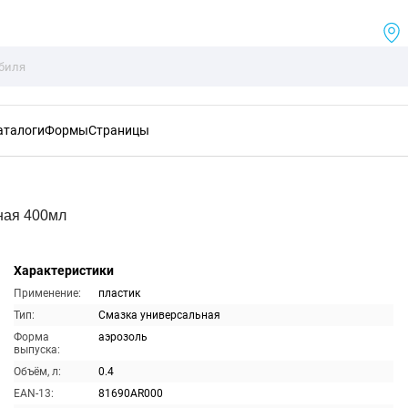
аталоги
Формы
Страницы
ная 400мл
Характеристики
Применение:
пластик
Тип:
Смазка универсальная
Форма
аэрозоль
выпуска:
Объём, л:
0.4
EAN-13:
81690AR000