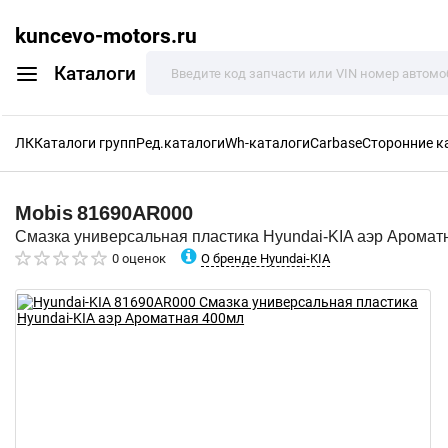
kuncevo-motors.ru
Каталоги
ЛК
Каталоги групп
Ред.каталоги
Wh-каталоги
Carbase
Сторонние к
Mobis
81690AR000
Смазка универсальная пластика Hyundai-KIA аэр Аромат
О бренде Hyundai-KIA
0 оценок