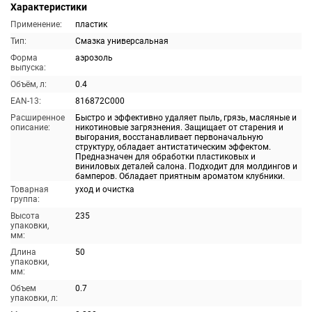
Характеристики
Применение:
пластик
Тип:
Смазка универсальная
Форма
аэрозоль
выпуска:
Объём, л:
0.4
EAN-13:
816872C000
Расширенное
Быстро и эффективно удаляет пыль, грязь, масляные и
описание:
никотиновые загрязнения. Защищает от старения и
выгорания, восстанавливает первоначальную
структуру, обладает антистатическим эффектом.
Предназначен для обработки пластиковых и
виниловых деталей салона. Подходит для молдингов и
бамперов. Обладает приятным ароматом клубники.
Товарная
уход и очистка
группа:
Высота
235
упаковки,
мм:
Длина
50
упаковки,
мм:
Объем
0.7
упаковки, л: