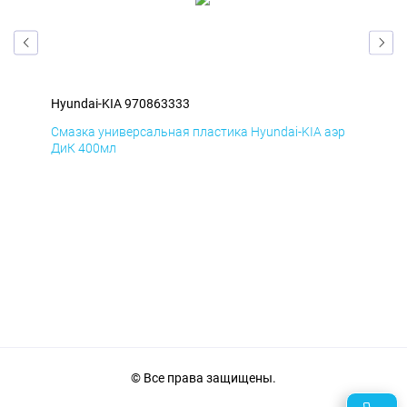
Hyundai-KIA 970863333
Hyu
эр
Смазка универсальная пластика Hyundai-KIA аэр
Сма
ДиК 400мл
ПхВ
© Все права защищены.