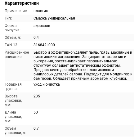
Характеристики
Применение:
пластик
Тип:
Смазка универсальная
Форма
аэрозоль
выпуска:
Объём, л:
0.4
EAN-13:
816842L000
Расширенное
Быстро и эффективно удаляет пыль, грязь, масляные и
описание:
никотиновые загрязнения. Защищает от старения и
выгорания, восстанавливает первоначальную
структуру, обладает антистатическим эффектом.
Предназначен для обработки пластиковых и
виниловых деталей салона. Подходит для молдингов и
бамперов. Обладает приятным ароматом клубники.
Товарная
уход и очистка
группа:
Высота
235
упаковки,
мм:
Длина
50
упаковки,
мм:
Объем
0.7
упаковки, л: