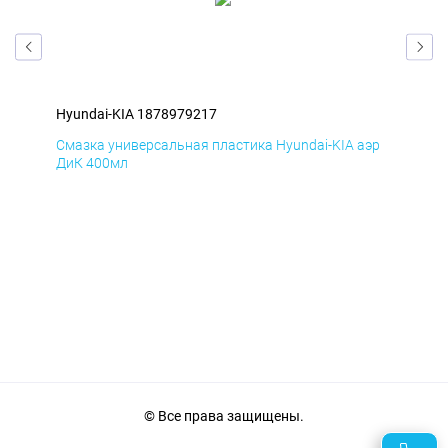
Hyundai-KIA 1878979217
Hyu
эр
Смазка универсальная пластика Hyundai-KIA аэр
Сма
ДиК 400мл
ПхВ
© Все права защищены.