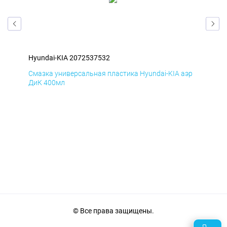
Hyundai-KIA 2072537532
Hyu
эр
Смазка универсальная пластика Hyundai-KIA аэр
Сма
ДиК 400мл
ПхВ
© Все права защищены.