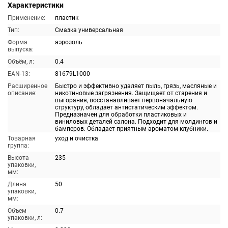
Характеристики
Применение:
пластик
Тип:
Смазка универсальная
Форма
аэрозоль
выпуска:
Объём, л:
0.4
EAN-13:
81679L1000
Расширенное
Быстро и эффективно удаляет пыль, грязь, масляные и
описание:
никотиновые загрязнения. Защищает от старения и
выгорания, восстанавливает первоначальную
структуру, обладает антистатическим эффектом.
Предназначен для обработки пластиковых и
виниловых деталей салона. Подходит для молдингов и
бамперов. Обладает приятным ароматом клубники.
Товарная
уход и очистка
группа:
Высота
235
упаковки,
мм:
Длина
50
упаковки,
мм:
Объем
0.7
упаковки, л: