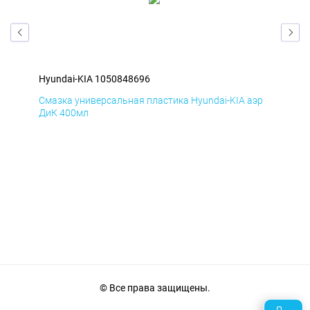
Hyundai-KIA 1050848696
Hyu
эр
Смазка универсальная пластика Hyundai-KIA аэр
Сма
ДиК 400мл
ПхВ
© Все права защищены.