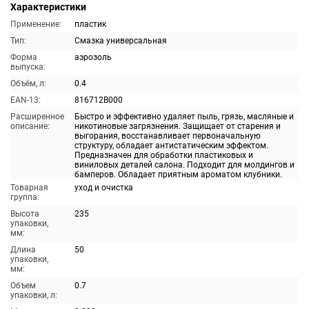
Характеристики
Применение:
пластик
Тип:
Смазка универсальная
Форма
аэрозоль
выпуска:
Объём, л:
0.4
EAN-13:
816712B000
Расширенное
Быстро и эффективно удаляет пыль, грязь, масляные и
описание:
никотиновые загрязнения. Защищает от старения и
выгорания, восстанавливает первоначальную
структуру, обладает антистатическим эффектом.
Предназначен для обработки пластиковых и
виниловых деталей салона. Подходит для молдингов и
бамперов. Обладает приятным ароматом клубники.
Товарная
уход и очистка
группа:
Высота
235
упаковки,
мм:
Длина
50
упаковки,
мм:
Объем
0.7
упаковки, л: