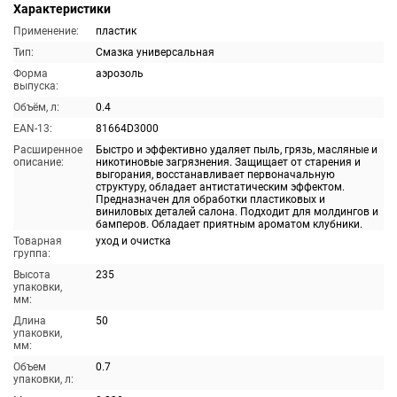
Характеристики
Применение:
пластик
Тип:
Смазка универсальная
Форма
аэрозоль
выпуска:
Объём, л:
0.4
EAN-13:
81664D3000
Расширенное
Быстро и эффективно удаляет пыль, грязь, масляные и
описание:
никотиновые загрязнения. Защищает от старения и
выгорания, восстанавливает первоначальную
структуру, обладает антистатическим эффектом.
Предназначен для обработки пластиковых и
виниловых деталей салона. Подходит для молдингов и
бамперов. Обладает приятным ароматом клубники.
Товарная
уход и очистка
группа:
Высота
235
упаковки,
мм:
Длина
50
упаковки,
мм:
Объем
0.7
упаковки, л: