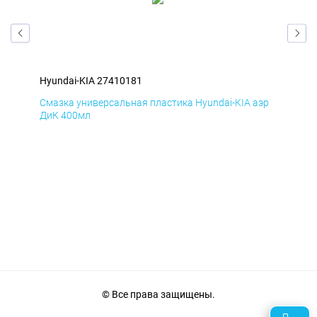
Hyundai-KIA 27410181
Hyu
эр
Смазка универсальная пластика Hyundai-KIA аэр
Сма
ДиК 400мл
ПхВ
© Все права защищены.