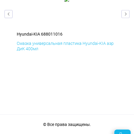
Hyundai-KIA 688011016
Hyu
эр
Смазка универсальная пластика Hyundai-KIA аэр
Сма
ДиК 400мл
ПхВ
© Все права защищены.