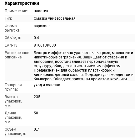
Характеристики
Применение:
пластик
Тип:
Смазка универсальная
Форма
аэрозоль
выпуска:
Объём, л:
0.4
EAN-13:
816613K000
Расширенное
Быстро и эффективно удаляет пыль, грязь, масляные и
описание:
никотиновые загрязнения. Защищает от старения и
выгорания, восстанавливает первоначальную
структуру, обладает антистатическим эффектом.
Предназначен для обработки пластиковых и
виниловых деталей салона. Подходит для молдингов и
бамперов. Обладает приятным ароматом клубники.
Товарная
уход и очистка
группа:
Высота
235
упаковки,
мм:
Длина
50
упаковки,
мм:
Объем
0.7
упаковки, л: