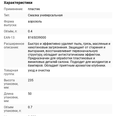
Характеристики
Применение:
пластик
Тип:
Смазка универсальная
Форма
аэрозоль
выпуска:
Объём, л:
0.4
EAN-13:
8165039000
Расширенное
Быстро и эффективно удаляет пыль, грязь, масляные и
описание:
никотиновые загрязнения. Защищает от старения и
выгорания, восстанавливает первоначальную
структуру, обладает антистатическим эффектом.
Предназначен для обработки пластиковых и
виниловых деталей салона. Подходит для молдингов и
бамперов. Обладает приятным ароматом клубники.
Товарная
уход и очистка
группа:
Высота
235
упаковки,
мм:
Длина
50
упаковки,
мм:
Объем
0.7
упаковки, л: