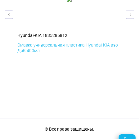
Hyundai-KIA 1835285812
Hyu
эр
Смазка универсальная пластика Hyundai-KIA аэр
Сма
ДиК 400мл
ПхВ
© Все права защищены.