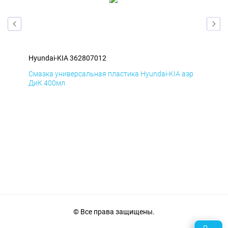
Hyundai-KIA 362807012
Hyu
эр
Смазка универсальная пластика Hyundai-KIA аэр
Сма
ДиК 400мл
ПхВ
© Все права защищены.