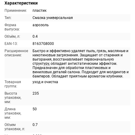
Характеристики
Применение:
пластик
Тип:
Смазка универсальная
Форма
аэрозоль
выпуска:
Объём, л:
0.4
EAN-13:
81637G8000
Расширенное
Быстро и эффективно удаляет пыль, грязь, масляные и
описание:
никотиновые загрязнения. Защищает от старения и
выгорания, восстанавливает первоначальную
структуру, обладает антистатическим эффектом.
Предназначен для обработки пластиковых и
виниловых деталей салона. Подходит для молдингов и
бамперов. Обладает приятным ароматом клубники.
Товарная
уход и очистка
группа:
Высота
235
упаковки,
мм:
Длина
50
упаковки,
мм:
Объем
0.7
упаковки, л: