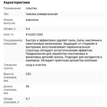
Характеристики
Применение:
пластик
Тип:
Смазка универсальная
Форма
аэрозоль
выпуска:
Объём, л:
0.4
EAN-13:
81630C1000
Расширенное
Быстро и эффективно удаляет пыль, грязь, масляные и
описание:
никотиновые загрязнения. Защищает от старения и
выгорания, восстанавливает первоначальную
структуру, обладает антистатическим эффектом.
Предназначен для обработки пластиковых и
виниловых деталей салона. Подходит для молдингов и
бамперов. Обладает приятным ароматом клубники.
Товарная
уход и очистка
группа:
Высота
235
упаковки,
мм:
Длина
50
упаковки,
мм:
Объем
0.7
упаковки, л: