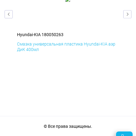
Hyundai-KIA 180050263
Hyu
эр
Смазка универсальная пластика Hyundai-KIA аэр
Сма
ДиК 400мл
ПхВ
© Все права защищены.