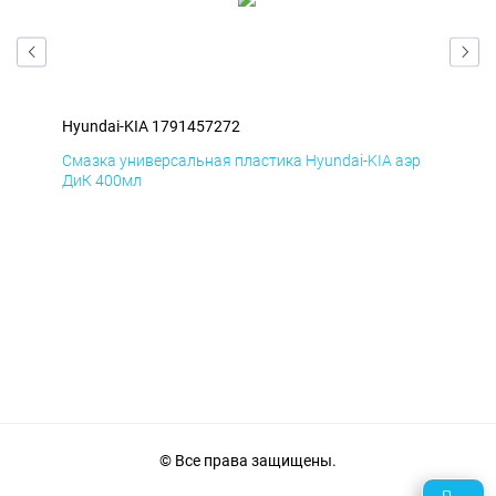
Hyundai-KIA 1791457272
Hyu
эр
Смазка универсальная пластика Hyundai-KIA аэр
Сма
ДиК 400мл
ПхВ
© Все права защищены.