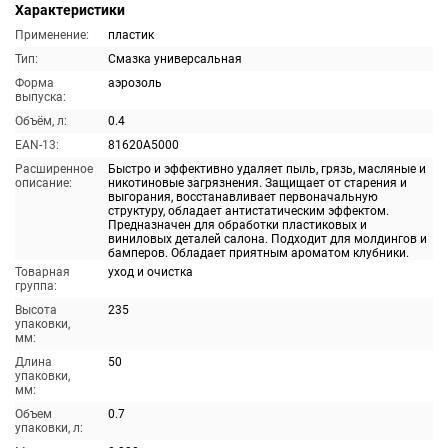
Характеристики
Применение:
пластик
Тип:
Смазка универсальная
Форма
аэрозоль
выпуска:
Объём, л:
0.4
EAN-13:
81620A5000
Расширенное
Быстро и эффективно удаляет пыль, грязь, масляные и
описание:
никотиновые загрязнения. Защищает от старения и
выгорания, восстанавливает первоначальную
структуру, обладает антистатическим эффектом.
Предназначен для обработки пластиковых и
виниловых деталей салона. Подходит для молдингов и
бамперов. Обладает приятным ароматом клубники.
Товарная
уход и очистка
группа:
Высота
235
упаковки,
мм:
Длина
50
упаковки,
мм:
Объем
0.7
упаковки, л: