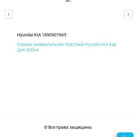
Hyundai-KIA 1890907665
Hyu
эр
Смазка универсальная пластика Hyundai-KIA аэр
Сма
ДиК 400мл
ПхВ
© Все права защищены.