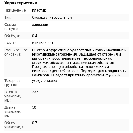
Характеристики
Применение:
пластик
Тип:
Смазка универсальная
Форма
аэрозоль
выпуска:
Объём, л:
0.4
EAN-13:
816163Z000
Расширенное
Быстро и эффективно удаляет пыль, грязь, масляные и
описание:
никотиновые загрязнения. Защищает от старения и
выгорания, восстанавливает первоначальную
структуру, обладает антистатическим эффектом.
Предназначен для обработки пластиковых и
виниловых деталей салона. Подходит для молдингов и
бамперов. Обладает приятным ароматом клубники.
Товарная
уход и очистка
группа:
Высота
235
упаковки,
мм:
Длина
50
упаковки,
мм:
Объем
0.7
упаковки, л: