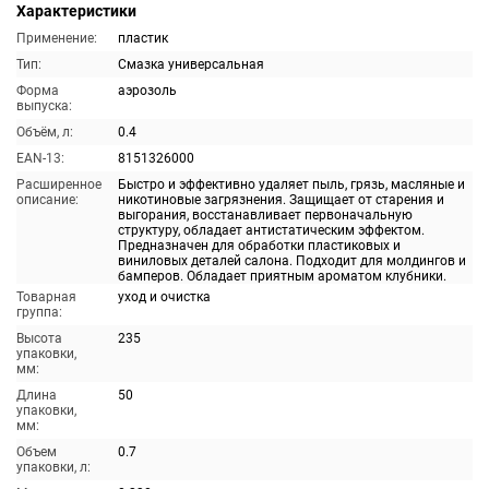
Характеристики
Применение:
пластик
Тип:
Смазка универсальная
Форма
аэрозоль
выпуска:
Объём, л:
0.4
EAN-13:
8151326000
Расширенное
Быстро и эффективно удаляет пыль, грязь, масляные и
описание:
никотиновые загрязнения. Защищает от старения и
выгорания, восстанавливает первоначальную
структуру, обладает антистатическим эффектом.
Предназначен для обработки пластиковых и
виниловых деталей салона. Подходит для молдингов и
бамперов. Обладает приятным ароматом клубники.
Товарная
уход и очистка
группа:
Высота
235
упаковки,
мм:
Длина
50
упаковки,
мм:
Объем
0.7
упаковки, л: