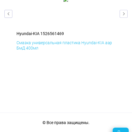
Hyundai-KIA 1526561469
Hyu
Смазка универсальная пластика Hyundai-KIA аэр
Сма
БмД 400мл
ДиК
© Все права защищены.