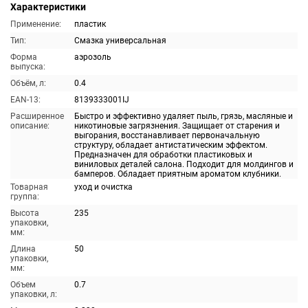
Характеристики
Применение:
пластик
Тип:
Смазка универсальная
Форма
аэрозоль
выпуска:
Объём, л:
0.4
EAN-13:
8139333001IJ
Расширенное
Быстро и эффективно удаляет пыль, грязь, масляные и
описание:
никотиновые загрязнения. Защищает от старения и
выгорания, восстанавливает первоначальную
структуру, обладает антистатическим эффектом.
Предназначен для обработки пластиковых и
виниловых деталей салона. Подходит для молдингов и
бамперов. Обладает приятным ароматом клубники.
Товарная
уход и очистка
группа:
Высота
235
упаковки,
мм:
Длина
50
упаковки,
мм:
Объем
0.7
упаковки, л: