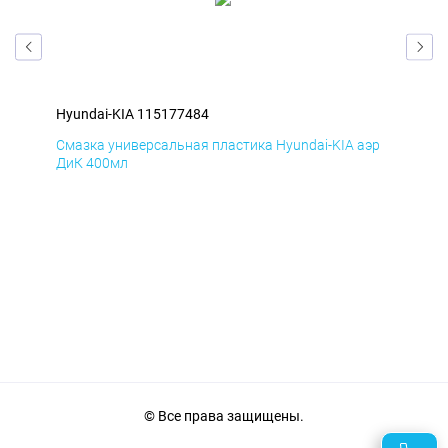
Hyundai-KIA 115177484
Hyu
эр
Смазка универсальная пластика Hyundai-KIA аэр
Сма
ДиК 400мл
ПхВ
© Все права защищены.