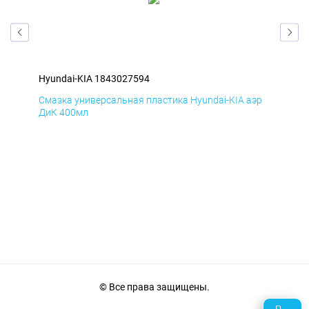
Hyundai-KIA 1843027594
Hyu
эр
Смазка универсальная пластика Hyundai-KIA аэр
Сма
ДиК 400мл
ПхВ
© Все права защищены.