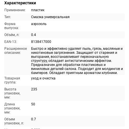
Характеристики
Применение:
пластик
Тип:
Смазка универсальная
Форма
аэрозоль
выпуска:
Объём, л:
0.4
EAN-13:
8138417000
Расширенное
Быстро и эффективно удаляет пыль, грязь, масляные и
описание:
никотиновые загрязнения. Защищает от старения и
выгорания, восстанавливает первоначальную
структуру, обладает антистатическим эффектом.
Предназначен для обработки пластиковых и
виниловых деталей салона. Подходит для молдингов и
бамперов. Обладает приятным ароматом клубники.
Товарная
уход и очистка
группа:
Высота
235
упаковки,
мм:
Длина
50
упаковки,
мм:
Объем
0.7
упаковки, л: