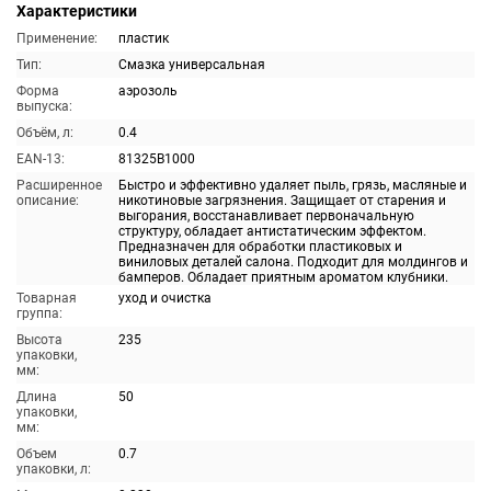
Характеристики
Применение:
пластик
Тип:
Смазка универсальная
Форма
аэрозоль
выпуска:
Объём, л:
0.4
EAN-13:
81325B1000
Расширенное
Быстро и эффективно удаляет пыль, грязь, масляные и
описание:
никотиновые загрязнения. Защищает от старения и
выгорания, восстанавливает первоначальную
структуру, обладает антистатическим эффектом.
Предназначен для обработки пластиковых и
виниловых деталей салона. Подходит для молдингов и
бамперов. Обладает приятным ароматом клубники.
Товарная
уход и очистка
группа:
Высота
235
упаковки,
мм:
Длина
50
упаковки,
мм:
Объем
0.7
упаковки, л: