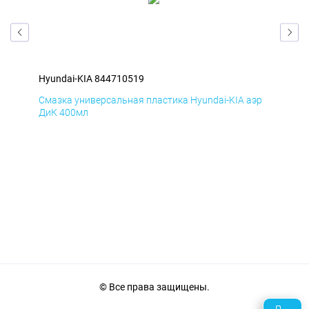
Hyundai-KIA 844710519
Hyu
эр
Смазка универсальная пластика Hyundai-KIA аэр
Сма
ДиК 400мл
ПхВ
© Все права защищены.