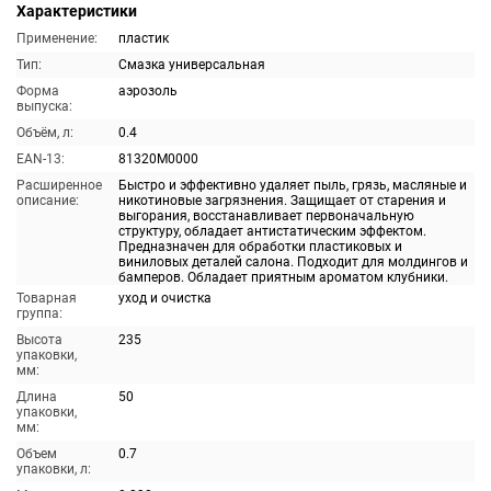
Характеристики
Применение:
пластик
Тип:
Смазка универсальная
Форма
аэрозоль
выпуска:
Объём, л:
0.4
EAN-13:
81320M0000
Расширенное
Быстро и эффективно удаляет пыль, грязь, масляные и
описание:
никотиновые загрязнения. Защищает от старения и
выгорания, восстанавливает первоначальную
структуру, обладает антистатическим эффектом.
Предназначен для обработки пластиковых и
виниловых деталей салона. Подходит для молдингов и
бамперов. Обладает приятным ароматом клубники.
Товарная
уход и очистка
группа:
Высота
235
упаковки,
мм:
Длина
50
упаковки,
мм:
Объем
0.7
упаковки, л: