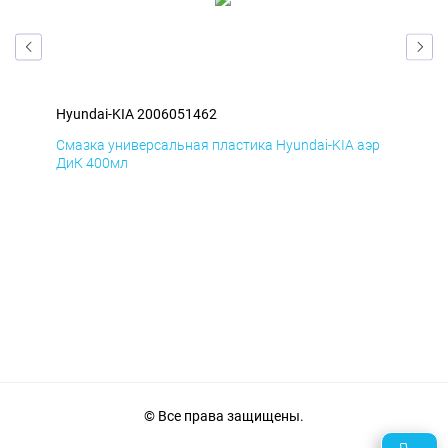
Hyundai-KIA 2006051462
Hyu
эр
Смазка универсальная пластика Hyundai-KIA аэр
Сма
ДиК 400мл
ПхВ
© Все права защищены.