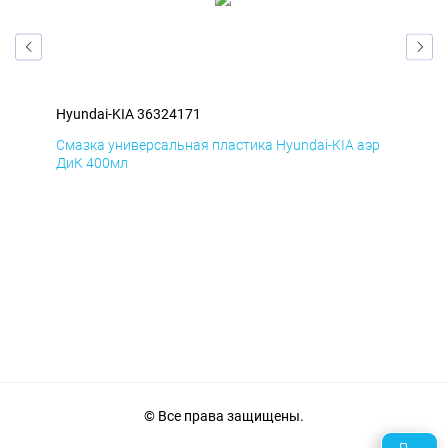
Hyundai-KIA 36324171
Hyu
эр
Смазка универсальная пластика Hyundai-KIA аэр
Сма
ДиК 400мл
ПхВ
© Все права защищены.