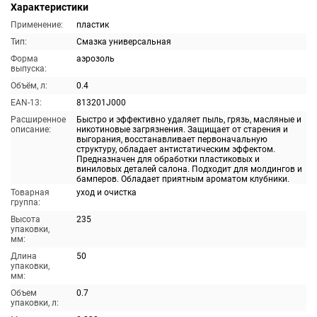
Характеристики
Применение:
пластик
Тип:
Смазка универсальная
Форма
аэрозоль
выпуска:
Объём, л:
0.4
EAN-13:
813201J000
Расширенное
Быстро и эффективно удаляет пыль, грязь, масляные и
описание:
никотиновые загрязнения. Защищает от старения и
выгорания, восстанавливает первоначальную
структуру, обладает антистатическим эффектом.
Предназначен для обработки пластиковых и
виниловых деталей салона. Подходит для молдингов и
бамперов. Обладает приятным ароматом клубники.
Товарная
уход и очистка
группа:
Высота
235
упаковки,
мм:
Длина
50
упаковки,
мм:
Объем
0.7
упаковки, л: