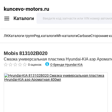
kuncevo-motors.ru
Каталоги
ЛК
Каталоги групп
Ред.каталоги
Wh-каталоги
Carbase
Сторонние к
Mobis
813102B020
Смазка универсальная пластика Hyundai-KIA аэр Аромат
О бренде Hyundai-KIA
0 оценок