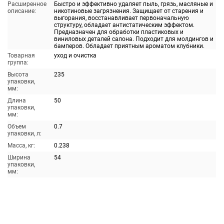
Расширенное
Быстро и эффективно удаляет пыль, грязь, масляные и
описание:
никотиновые загрязнения. Защищает от старения и
выгорания, восстанавливает первоначальную
структуру, обладает антистатическим эффектом.
Предназначен для обработки пластиковых и
виниловых деталей салона. Подходит для молдингов и
бамперов. Обладает приятным ароматом клубники.
Товарная
уход и очистка
группа:
Высота
235
упаковки,
мм:
Длина
50
упаковки,
мм:
Объем
0.7
упаковки, л:
Масса, кг:
0.238
Ширина
54
упаковки,
мм: