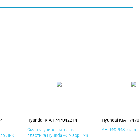
14
Hyundai-KIA 1747042214
Hyundai-KIA 1747
я
Смазка универсальная
АНТИФРИЗ красны
аэр ДиК
пластика Hyundai-KIA аэр ПхВ