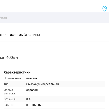
аталоги
Формы
Страницы
ная 400мл
Характеристики
Применение:
пластик
Тип:
Смазка универсальная
Форма
аэрозоль
выпуска:
Объём, л:
0.4
EAN-13:
813102B020