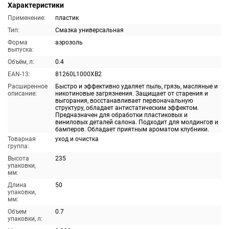
Характеристики
Применение:
пластик
Тип:
Смазка универсальная
Форма
аэрозоль
выпуска:
Объём, л:
0.4
EAN-13:
81260L1000XB2
Расширенное
Быстро и эффективно удаляет пыль, грязь, масляные и
описание:
никотиновые загрязнения. Защищает от старения и
выгорания, восстанавливает первоначальную
структуру, обладает антистатическим эффектом.
Предназначен для обработки пластиковых и
виниловых деталей салона. Подходит для молдингов и
бамперов. Обладает приятным ароматом клубники.
Товарная
уход и очистка
группа:
Высота
235
упаковки,
мм:
Длина
50
упаковки,
мм:
Объем
0.7
упаковки, л: