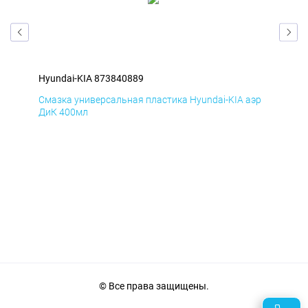
Hyundai-KIA 873840889
Hyu
эр
Смазка универсальная пластика Hyundai-KIA аэр
Сма
ДиК 400мл
ПхВ
© Все права защищены.