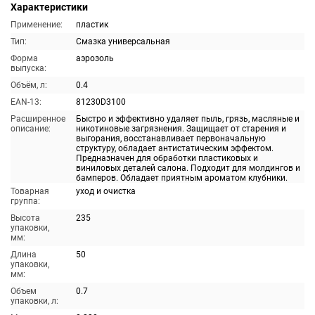
Характеристики
Применение:
пластик
Тип:
Смазка универсальная
Форма
аэрозоль
выпуска:
Объём, л:
0.4
EAN-13:
81230D3100
Расширенное
Быстро и эффективно удаляет пыль, грязь, масляные и
описание:
никотиновые загрязнения. Защищает от старения и
выгорания, восстанавливает первоначальную
структуру, обладает антистатическим эффектом.
Предназначен для обработки пластиковых и
виниловых деталей салона. Подходит для молдингов и
бамперов. Обладает приятным ароматом клубники.
Товарная
уход и очистка
группа:
Высота
235
упаковки,
мм:
Длина
50
упаковки,
мм:
Объем
0.7
упаковки, л: