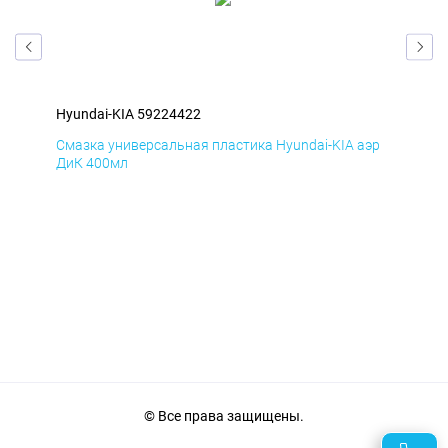
Hyundai-KIA 59224422
Hyu
эр
Смазка универсальная пластика Hyundai-KIA аэр
Сма
ДиК 400мл
ПхВ
© Все права защищены.