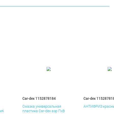
Car-dex 1152878184
Car-dex 11528781
я
Смазка универсальная
АНТИФРИЗ красны
ДиК
пластика Car-dex аэр ПхВ