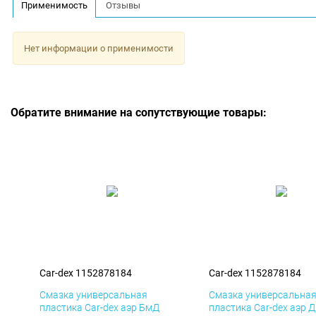
Применимость
Отзывы
Нет информации о применимости
Обратите внимание на сопутствующие товары:
Car-dex 1152878184
Car-dex 1152878184
Смазка универсальная
Смазка универсальна
пластика Car-dex аэр БмД
пластика Car-dex аэр 