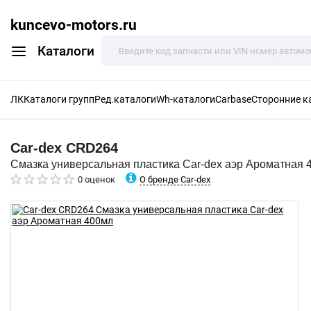
kuncevo-motors.ru
Каталоги
ЛК
Каталоги групп
Ред.каталоги
Wh-каталоги
Carbase
Сторонние к
Car-dex
CRD264
Смазка универсальная пластика Car-dex аэр Ароматная 
О бренде Car-dex
0 оценок