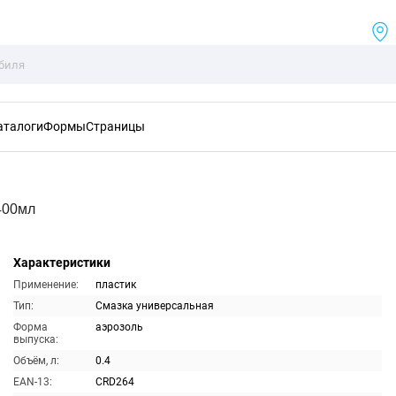
аталоги
Формы
Страницы
400мл
Характеристики
Применение:
пластик
Тип:
Смазка универсальная
Форма
аэрозоль
выпуска:
Объём, л:
0.4
EAN-13:
CRD264