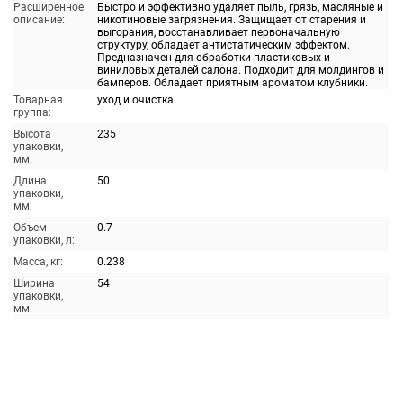
Расширенное
Быстро и эффективно удаляет пыль, грязь, масляные и
описание:
никотиновые загрязнения. Защищает от старения и
выгорания, восстанавливает первоначальную
структуру, обладает антистатическим эффектом.
Предназначен для обработки пластиковых и
виниловых деталей салона. Подходит для молдингов и
бамперов. Обладает приятным ароматом клубники.
Товарная
уход и очистка
группа:
Высота
235
упаковки,
мм:
Длина
50
упаковки,
мм:
Объем
0.7
упаковки, л:
Масса, кг:
0.238
Ширина
54
упаковки,
мм: