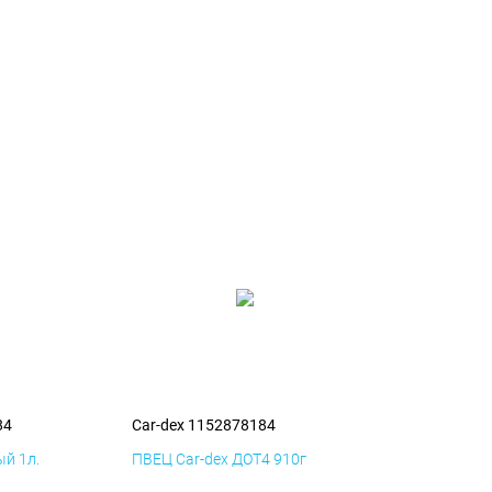
84
Car-dex 1152878184
й 1л.
ПВЕЦ Car-dex ДОТ4 910г