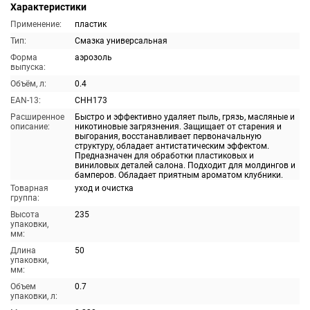
Характеристики
Применение:
пластик
Тип:
Смазка универсальная
Форма
аэрозоль
выпуска:
Объём, л:
0.4
EAN-13:
CHH173
Расширенное
Быстро и эффективно удаляет пыль, грязь, масляные и
описание:
никотиновые загрязнения. Защищает от старения и
выгорания, восстанавливает первоначальную
структуру, обладает антистатическим эффектом.
Предназначен для обработки пластиковых и
виниловых деталей салона. Подходит для молдингов и
бамперов. Обладает приятным ароматом клубники.
Товарная
уход и очистка
группа:
Высота
235
упаковки,
мм:
Длина
50
упаковки,
мм:
Объем
0.7
упаковки, л: