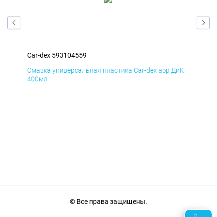
Car-dex 593104559
Car
мД
Смазка универсальная пластика Car-dex аэр ДиК
Сма
400мл
40
© Все права защищены.