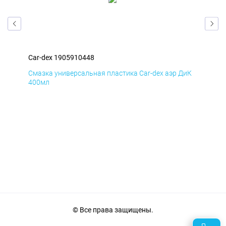
Car-dex 1905910448
Car
мД
Смазка универсальная пластика Car-dex аэр ДиК
Сма
400мл
40
© Все права защищены.