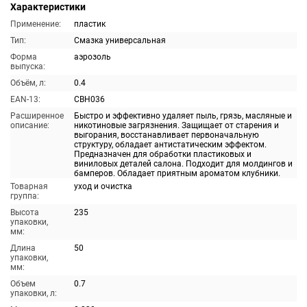
Характеристики
Применение:
пластик
Тип:
Смазка универсальная
Форма
аэрозоль
выпуска:
Объём, л:
0.4
EAN-13:
CBH036
Расширенное
Быстро и эффективно удаляет пыль, грязь, масляные и
описание:
никотиновые загрязнения. Защищает от старения и
выгорания, восстанавливает первоначальную
структуру, обладает антистатическим эффектом.
Предназначен для обработки пластиковых и
виниловых деталей салона. Подходит для молдингов и
бамперов. Обладает приятным ароматом клубники.
Товарная
уход и очистка
группа:
Высота
235
упаковки,
мм:
Длина
50
упаковки,
мм:
Объем
0.7
упаковки, л: