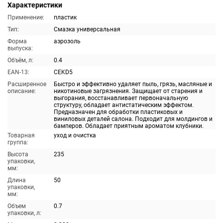
Характеристики
Применение:
пластик
Тип:
Смазка универсальная
Форма
аэрозоль
выпуска:
Объём, л:
0.4
EAN-13:
CEKD5
Расширенное
Быстро и эффективно удаляет пыль, грязь, масляные и
описание:
никотиновые загрязнения. Защищает от старения и
выгорания, восстанавливает первоначальную
структуру, обладает антистатическим эффектом.
Предназначен для обработки пластиковых и
виниловых деталей салона. Подходит для молдингов и
бамперов. Обладает приятным ароматом клубники.
Товарная
уход и очистка
группа:
Высота
235
упаковки,
мм:
Длина
50
упаковки,
мм:
Объем
0.7
упаковки, л: