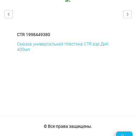
CTR 1998449380
CTR
Смазка универсальная пластика CTR аэр ДиК
Сма
400мл
40
© Все права защищены.