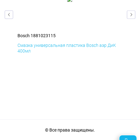
Bosch 1881023115
Bos
Д
Смазка универсальная пластика Bosch аэр ДиК
Сма
400мл
40
© Все права защищены.