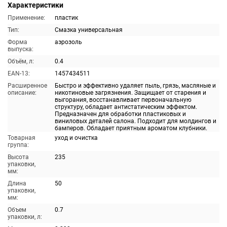
Характеристики
Применение:
пластик
Тип:
Смазка универсальная
Форма
аэрозоль
выпуска:
Объём, л:
0.4
EAN-13:
1457434511
Расширенное
Быстро и эффективно удаляет пыль, грязь, масляные и
описание:
никотиновые загрязнения. Защищает от старения и
выгорания, восстанавливает первоначальную
структуру, обладает антистатическим эффектом.
Предназначен для обработки пластиковых и
виниловых деталей салона. Подходит для молдингов и
бамперов. Обладает приятным ароматом клубники.
Товарная
уход и очистка
группа:
Высота
235
упаковки,
мм:
Длина
50
упаковки,
мм:
Объем
0.7
упаковки, л: