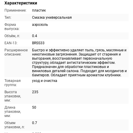
Характеристики
Применение:
пластик
Тип:
Смазка универсальная
Форма
аэрозоль
выпуска:
Объём, л:
0.4
EAN-13:
BRSS33
Расширенное
Быстро и эффективно удаляет пыль, грязь, масляные и
описание:
никотиновые загрязнения. Защищает от старения и
выгорания, восстанавливает первоначальную
структуру, обладает антистатическим эффектом.
Предназначен для обработки пластиковых и
виниловых деталей салона. Подходит для молдингов и
бамперов. Обладает приятным ароматом клубники.
Товарная
уход и очистка
группа:
Высота
235
упаковки,
мм:
Длина
50
упаковки,
мм:
Объем
0.7
упаковки, л: