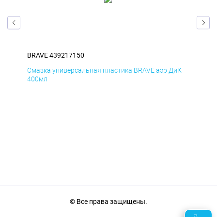
BRAVE 439217150
BRA
мД
Смазка универсальная пластика BRAVE аэр ДиК
Сма
400мл
40
© Все права защищены.