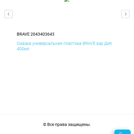
BRAVE 2043403643
BRA
мД
Смазка универсальная пластика BRAVE аэр ДиК
Сма
400мл
40
© Все права защищены.