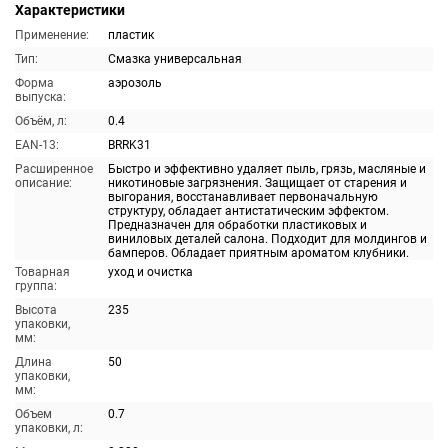
Характеристики
Применение:
пластик
Тип:
Смазка универсальная
Форма
аэрозоль
выпуска:
Объём, л:
0.4
EAN-13:
BRRK31
Расширенное
Быстро и эффективно удаляет пыль, грязь, масляные и
описание:
никотиновые загрязнения. Защищает от старения и
выгорания, восстанавливает первоначальную
структуру, обладает антистатическим эффектом.
Предназначен для обработки пластиковых и
виниловых деталей салона. Подходит для молдингов и
бамперов. Обладает приятным ароматом клубники.
Товарная
уход и очистка
группа:
Высота
235
упаковки,
мм:
Длина
50
упаковки,
мм:
Объем
0.7
упаковки, л: