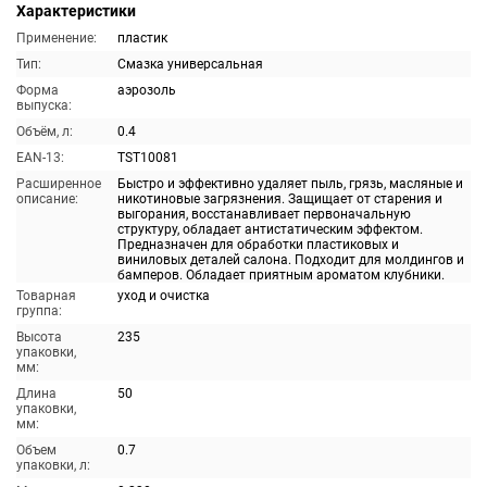
Характеристики
Применение:
пластик
Тип:
Смазка универсальная
Форма
аэрозоль
выпуска:
Объём, л:
0.4
EAN-13:
TST10081
Расширенное
Быстро и эффективно удаляет пыль, грязь, масляные и
описание:
никотиновые загрязнения. Защищает от старения и
выгорания, восстанавливает первоначальную
структуру, обладает антистатическим эффектом.
Предназначен для обработки пластиковых и
виниловых деталей салона. Подходит для молдингов и
бамперов. Обладает приятным ароматом клубники.
Товарная
уход и очистка
группа:
Высота
235
упаковки,
мм:
Длина
50
упаковки,
мм:
Объем
0.7
упаковки, л: