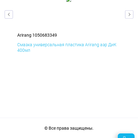
Arirang 1050683349
Ari
мД
Смазка универсальная пластика Arirang аэр ДиК
Сма
400мл
40
© Все права защищены.