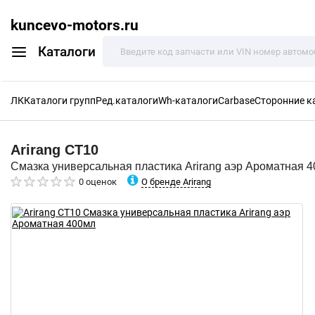
kuncevo-motors.ru
Каталоги
ЛК
Каталоги групп
Ред.каталоги
Wh-каталоги
Carbase
Сторонние к
Arirang
CT10
Смазка универсальная пластика Arirang аэр Ароматная 
О бренде Arirang
0 оценок