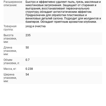
Расширенное
Быстро и эффективно удаляет пыль, грязь, масляные и
описание:
никотиновые загрязнения. Защищает от старения и
выгорания, восстанавливает первоначальную
структуру, обладает антистатическим эффектом.
Предназначен для обработки пластиковых и
виниловых деталей салона. Подходит для молдингов и
бамперов. Обладает приятным ароматом клубники.
Товарная
уход и очистка
группа:
Высота
235
упаковки,
мм:
Длина
50
упаковки,
мм:
Объем
0.7
упаковки, л:
Масса, кг:
0.238
Ширина
54
упаковки,
мм: