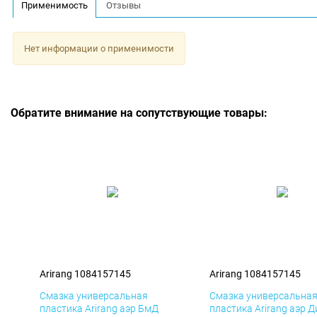
Применимость
Отзывы
Нет информации о применимости
Обратите внимание на сопутствующие товары:
Arirang 1084157145
Arirang 1084157145
Смазка универсальная
Смазка универсальна
пластика Arirang аэр БмД
пластика Arirang аэр 