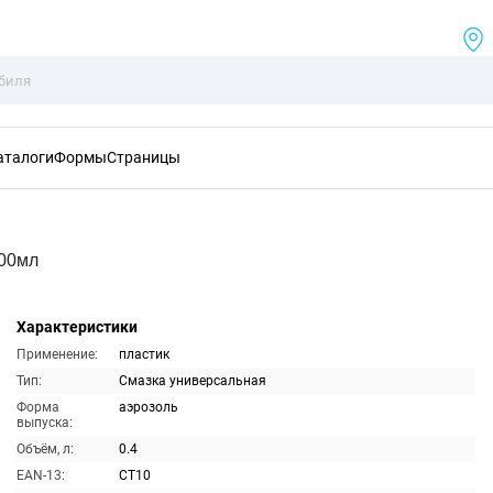
аталоги
Формы
Страницы
400мл
Характеристики
Применение:
пластик
Тип:
Смазка универсальная
Форма
аэрозоль
выпуска:
Объём, л:
0.4
EAN-13:
CT10