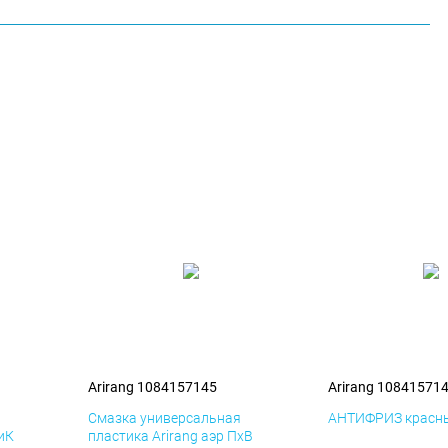
Arirang 1084157145
Arirang 10841571
я
Смазка универсальная
АНТИФРИЗ красны
ДиК
пластика Arirang аэр ПхВ