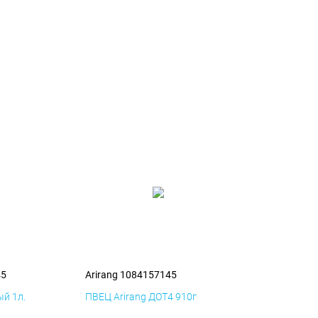
45
Arirang 1084157145
й 1л.
ПВЕЦ Arirang ДОТ4 910г