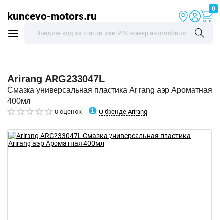
0
kuncevo-motors.ru
Arirang
ARG233047L
Смазка универсальная пластика Arirang аэр Ароматная
400мл
О бренде Arirang
0 оценок