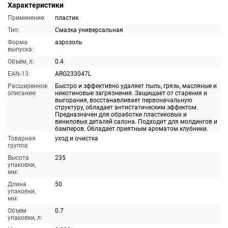
Характеристики
Применение:
пластик
Тип:
Смазка универсальная
Форма
аэрозоль
выпуска:
Объём, л:
0.4
EAN-13:
ARG233047L
Расширенное
Быстро и эффективно удаляет пыль, грязь, масляные и
описание:
никотиновые загрязнения. Защищает от старения и
выгорания, восстанавливает первоначальную
структуру, обладает антистатическим эффектом.
Предназначен для обработки пластиковых и
виниловых деталей салона. Подходит для молдингов и
бамперов. Обладает приятным ароматом клубники.
Товарная
уход и очистка
группа:
Высота
235
упаковки,
мм:
Длина
50
упаковки,
мм:
Объем
0.7
упаковки, л: