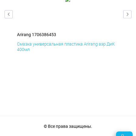
Arirang 1706386453
Ari
мД
Смазка универсальная пластика Arirang аэр ДиК
Сма
400мл
40
© Все права защищены.