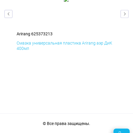
Arirang 625373213
Ari
мД
Смазка универсальная пластика Arirang аэр ДиК
Сма
400мл
40
© Все права защищены.