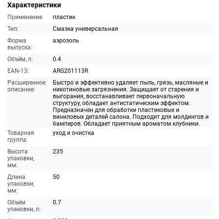
Характеристики
Применение:
пластик
Тип:
Смазка универсальная
Форма
аэрозоль
выпуска:
Объём, л:
0.4
EAN-13:
ARG201113R
Расширенное
Быстро и эффективно удаляет пыль, грязь, масляные и
описание:
никотиновые загрязнения. Защищает от старения и
выгорания, восстанавливает первоначальную
структуру, обладает антистатическим эффектом.
Предназначен для обработки пластиковых и
виниловых деталей салона. Подходит для молдингов и
бамперов. Обладает приятным ароматом клубники.
Товарная
уход и очистка
группа:
Высота
235
упаковки,
мм:
Длина
50
упаковки,
мм:
Объем
0.7
упаковки, л: