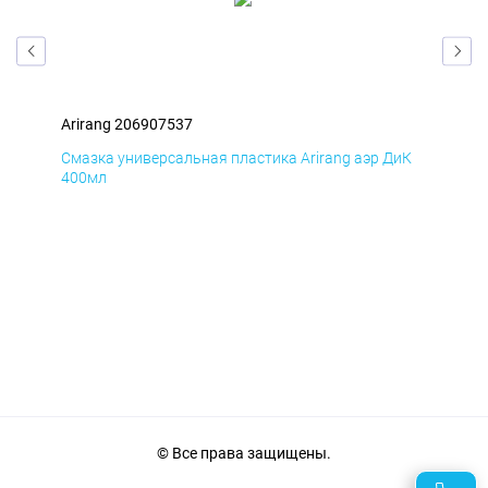
Arirang 206907537
Ari
мД
Смазка универсальная пластика Arirang аэр ДиК
Сма
400мл
40
© Все права защищены.