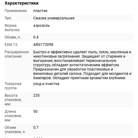
Характеристики
Применение:
пластик
Тип:
Смазка универсальная
Форма
аэрозоль
выпуска:
Объём, л:
0.4
EAN-13:
ARG173098
Расширенное
Быстро и эффективно удаляет пыль, грязь, масляные и
описание:
никотиновые загрязнения. Защищает от старения и
выгорания, восстанавливает первоначальную
структуру, обладает антистатическим эффектом.
Предназначен для обработки пластиковых и
виниловых деталей салона. Подходит для молдингов и
бамперов. Обладает приятным ароматом клубники.
Товарная
уход и очистка
группа:
Высота
235
упаковки,
мм:
Длина
50
упаковки,
мм:
Объем
0.7
упаковки, л: