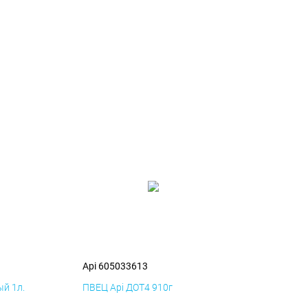
Api 605033613
й 1л.
ПВЕЦ Api ДОТ4 910г