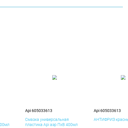
Api 605033613
Api 605033613
я
Смазка универсальная
АНТИФРИЗ красны
400мл
пластика Api аэр ПхВ 400мл