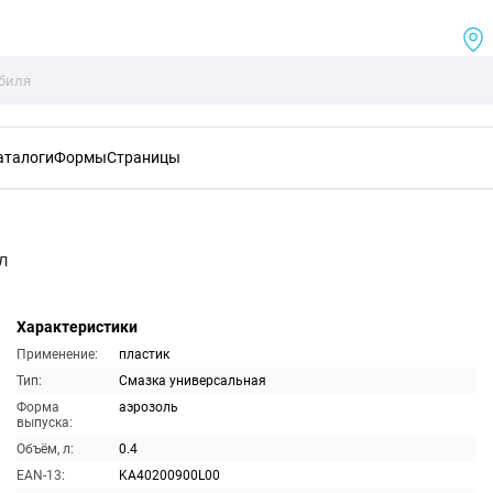
аталоги
Формы
Страницы
л
Характеристики
Применение:
пластик
Тип:
Смазка универсальная
Форма
аэрозоль
выпуска:
Объём, л:
0.4
EAN-13:
KA40200900L00