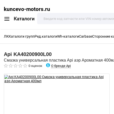
kuncevo-motors.ru
Каталоги
ЛК
Каталоги групп
Ред.каталоги
Wh-каталоги
Carbase
Сторонние к
Api
KA40200900L00
Смазка универсальная пластика Api аэр Ароматная 400м
О бренде Api
0 оценок