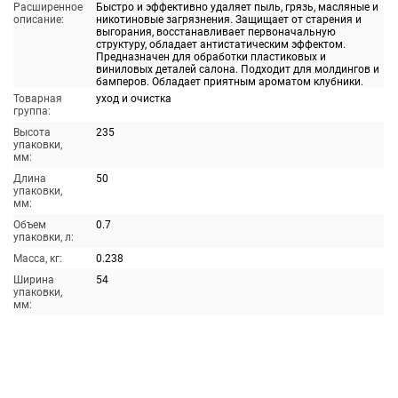
Расширенное
Быстро и эффективно удаляет пыль, грязь, масляные и
описание:
никотиновые загрязнения. Защищает от старения и
выгорания, восстанавливает первоначальную
структуру, обладает антистатическим эффектом.
Предназначен для обработки пластиковых и
виниловых деталей салона. Подходит для молдингов и
бамперов. Обладает приятным ароматом клубники.
Товарная
уход и очистка
группа:
Высота
235
упаковки,
мм:
Длина
50
упаковки,
мм:
Объем
0.7
упаковки, л:
Масса, кг:
0.238
Ширина
54
упаковки,
мм: