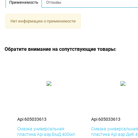
Применимость
Отзывы
Нет информации о применимости
Обратите внимание на сопутствующие товары:
Api 605033613
Api 605033613
Смазка универсальная
Смазка универсальна
пластика Api аэр БмД 400мл
пластика Api аэр ДиК 