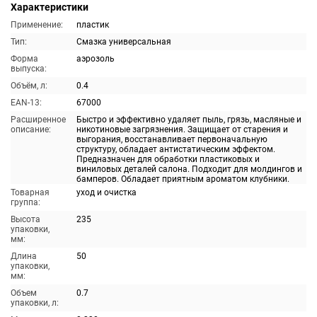
Характеристики
Применение:
пластик
Тип:
Смазка универсальная
Форма
аэрозоль
выпуска:
Объём, л:
0.4
EAN-13:
67000
Расширенное
Быстро и эффективно удаляет пыль, грязь, масляные и
описание:
никотиновые загрязнения. Защищает от старения и
выгорания, восстанавливает первоначальную
структуру, обладает антистатическим эффектом.
Предназначен для обработки пластиковых и
виниловых деталей салона. Подходит для молдингов и
бамперов. Обладает приятным ароматом клубники.
Товарная
уход и очистка
группа:
Высота
235
упаковки,
мм:
Длина
50
упаковки,
мм:
Объем
0.7
упаковки, л: