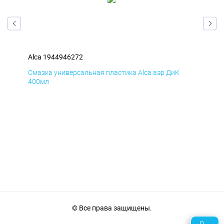
Alca 1944946272
Alc
Смазка универсальная пластика Alca аэр ДиК
Сма
400мл
40
© Все права защищены.