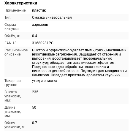
Характеристики
Применение:
пластик
Тип:
Смазка универсальная
Форма
аэрозоль
выпуска:
Объём, л:
0.4
EAN-13:
31680281PC
Расширенное
Быстро и эффективно удаляет пыль, грязь, масляные и
описание:
никотиновые загрязнения. Защищает от старения и
выгорания, восстанавливает первоначальную
структуру, обладает антистатическим эффектом.
Предназначен для обработки пластиковых и
виниловых деталей салона. Подходит для молдингов и
бамперов. Обладает приятным ароматом клубники.
Товарная
уход и очистка
группа:
Высота
235
упаковки,
мм:
Длина
50
упаковки,
мм:
Объем
0.7
упаковки, л: