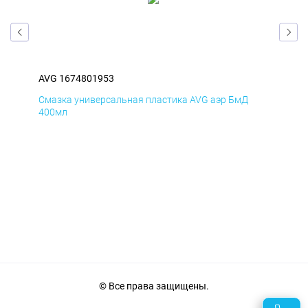
AVG 1674801953
AVG
Смазка универсальная пластика AVG аэр БмД
Сма
400мл
40
© Все права защищены.