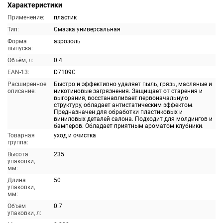
Характеристики
Применение:
пластик
Тип:
Смазка универсальная
Форма
аэрозоль
выпуска:
Объём, л:
0.4
EAN-13:
D7109C
Расширенное
Быстро и эффективно удаляет пыль, грязь, масляные и
описание:
никотиновые загрязнения. Защищает от старения и
выгорания, восстанавливает первоначальную
структуру, обладает антистатическим эффектом.
Предназначен для обработки пластиковых и
виниловых деталей салона. Подходит для молдингов и
бамперов. Обладает приятным ароматом клубники.
Товарная
уход и очистка
группа:
Высота
235
упаковки,
мм:
Длина
50
упаковки,
мм:
Объем
0.7
упаковки, л: