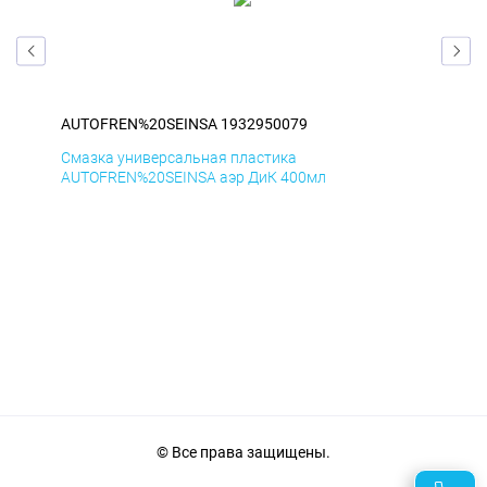
AUTOFREN%20SEINSA 1932950079
AU
Смазка универсальная пластика
Сма
AUTOFREN%20SEINSA аэр ДиК 400мл
AUT
© Все права защищены.