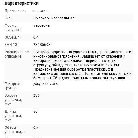
Характеристики
Применение:
пластик
Тип:
Смазка универсальная
Форма
аэрозоль
выпуска:
Объём, л:
0.4
EAN-13:
23135608
Расширенное
Быстро и эффективно удаляет пыль, грязь, масляные и
описание:
никотиновые загрязнения. Защищает от старения и
выгорания, восстанавливает первоначальную
структуру, обладает антистатическим эффектом.
Предназначен для обработки пластиковых и
виниловых деталей салона. Подходит для молдингов и
бамперов. Обладает приятным ароматом клубники.
Товарная
уход и очистка
группа:
Высота
235
упаковки,
мм:
Длина
50
упаковки,
мм:
Объем
0.7
упаковки, л: