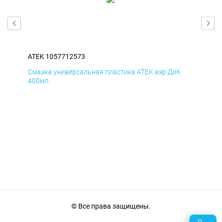
ATEK 1057712573
ATE
Смазка универсальная пластика ATEK аэр ДиК
Сма
400мл
40
© Все права защищены.