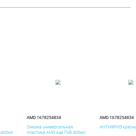
AMD 1678254834
AMD 1678254834
я
Смазка универсальная
АНТИФРИЗ красны
 400мл
пластика AMD аэр ПхВ 400мл