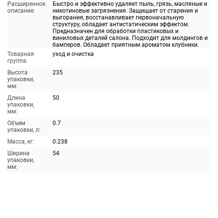
Расширенное
Быстро и эффективно удаляет пыль, грязь, масляные и
описание:
никотиновые загрязнения. Защищает от старения и
выгорания, восстанавливает первоначальную
структуру, обладает антистатическим эффектом.
Предназначен для обработки пластиковых и
виниловых деталей салона. Подходит для молдингов и
бамперов. Обладает приятным ароматом клубники.
Товарная
уход и очистка
группа:
Высота
235
упаковки,
мм:
Длина
50
упаковки,
мм:
Объем
0.7
упаковки, л:
Масса, кг:
0.238
Ширина
54
упаковки,
мм: