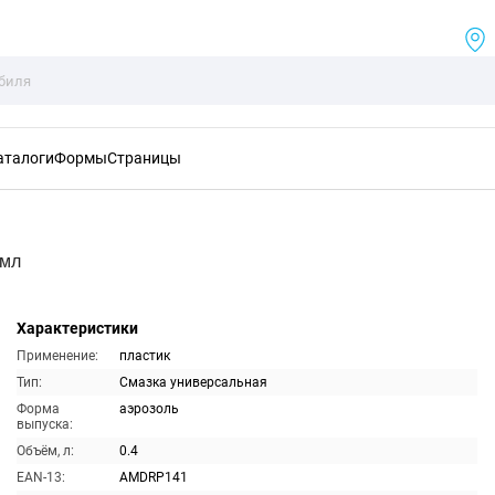
аталоги
Формы
Страницы
0мл
Характеристики
Применение:
пластик
Тип:
Смазка универсальная
Форма
аэрозоль
выпуска:
Объём, л:
0.4
EAN-13:
AMDRP141