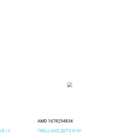
AMD 1678254834
й 1л.
ПВЕЦ AMD ДОТ4 910г