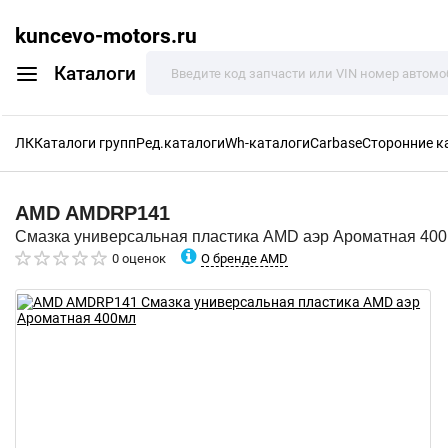
kuncevo-motors.ru
Каталоги
ЛК
Каталоги групп
Ред.каталоги
Wh-каталоги
Carbase
Сторонние к
AMD
AMDRP141
Смазка универсальная пластика AMD аэр Ароматная 40
О бренде AMD
0 оценок